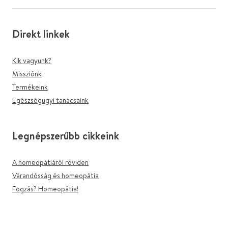
Direkt linkek
Kik vagyunk?
Missziónk
Termékeink
Egészségügyi tanácsaink
Legnépszerűbb cikkeink
A homeopátiáról röviden
Várandósság és homeopátia
Fogzás? Homeopátia!