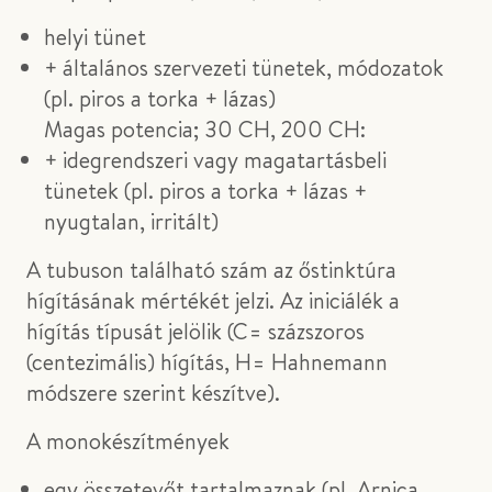
helyi tünet
+ általános szervezeti tünetek, módozatok
(pl. piros a torka + lázas)
Magas potencia; 30 CH, 200 CH:
+ idegrendszeri vagy magatartásbeli
tünetek (pl. piros a torka + lázas +
nyugtalan, irritált)
A tubuson található szám az őstinktúra
hígításának mértékét jelzi. Az iniciálék a
hígítás típusát jelölik (C= százszoros
(centezimális) hígítás, H= Hahnemann
módszere szerint készítve).
A monokészítmények
egy összetevőt tartalmaznak (pl. Arnica