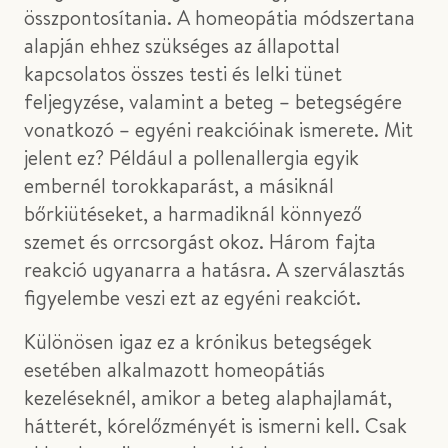
összpontosítania. A homeopátia módszertana
alapján ehhez szükséges az állapottal
kapcsolatos összes testi és lelki tünet
feljegyzése, valamint a beteg – betegségére
vonatkozó – egyéni reakcióinak ismerete. Mit
jelent ez? Például a pollenallergia egyik
embernél torokkaparást, a másiknál
bőrkiütéseket, a harmadiknál könnyező
szemet és orrcsorgást okoz. Három fajta
reakció ugyanarra a hatásra. A szerválasztás
figyelembe veszi ezt az egyéni reakciót.
Különösen igaz ez a krónikus betegségek
esetében alkalmazott homeopátiás
kezeléseknél, amikor a beteg alaphajlamát,
hátterét, kórelőzményét is ismerni kell. Csak