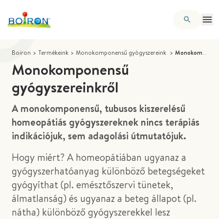
Boiron
>
Termékeink
>
Monokomponensű gyógyszereink
>
Monokomponensű gyógyszereinkről
Monokomponensű
gyógyszereinkről
A monokomponensű, tubusos kiszerelésű
homeopátiás gyógyszereknek nincs terápiás
indikációjuk, sem adagolási útmutatójuk.
Hogy miért? A homeopátiában ugyanaz a
gyógyszerhatóanyag különböző betegségeket
gyógyíthat (pl. emésztőszervi tünetek,
álmatlanság) és ugyanaz a beteg állapot
(pl.
nátha) különböző gyógyszerekkel lesz