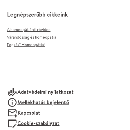
Legnépszerűbb cikkeink
A homeopátiáról röviden
Várandósság és homeopátia
Fogzás? Homeopátia!
Adatvédelmi nyilatkozat
Mellékhatás bejelentő
Kapcsolat
Cookie-szabályzat